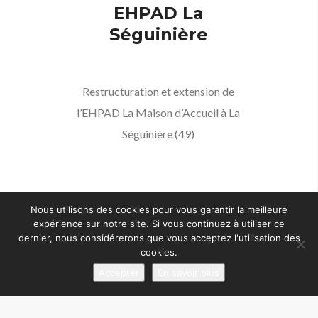
EHPAD La
Séguinière
Restructuration et extension de
l’EHPAD La Maison d’Accueil à La
Séguinière (49)
0
comments
1 août 2017
Nous utilisons des cookies pour vous garantir la meilleure
expérience sur notre site. Si vous continuez à utiliser ce
dernier, nous considérerons que vous acceptez l'utilisation des
cookies.
Accepter
En savoir plus